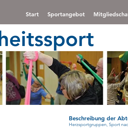
Start
Sportangebot
Mitgliedscha
eitssport
Beschreibung der Abt
Herzsportgruppen, Sport nac